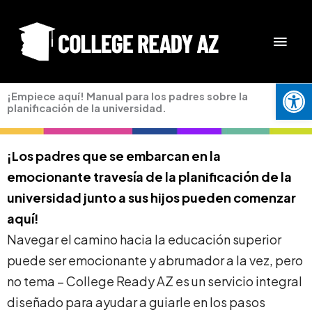
Skip
MAI
to
content
MEN
Open
¡Empiece aquí! Manual para los padres sobre la
planificación de la universidad.
¡Los padres que se embarcan en la
emocionante travesía de la planificación de la
universidad junto a sus hijos pueden comenzar
aquí!
Navegar el camino hacia la educación superior
puede ser emocionante y abrumador a la vez, pero
no tema – College Ready AZ es un servicio integral
diseñado para ayudar a guiarle en los pasos