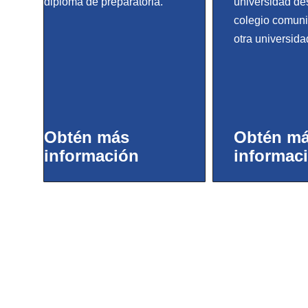
diploma de preparatoria.
universidad de
colegio comuni
otra universida
Obtén más
Obtén m
información
informac