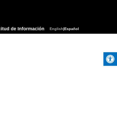
citud de Información
English
|
Español
Open