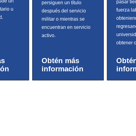
sde un
pasar ti
persiguen un título
tario u
fuerza la
después del servicio
d.
obtenien
militar o mientras se
regresan
encuentran en servicio
universi
activo.
obtener ot
ás
Obtén más
Obté
ión
información
infor