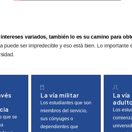
intereses variados, también lo es su camino para obte
da puede ser impredecible y eso está bien. Lo importante 
rsidad.
avés
La vía militar
La vía
adult
Los estudiantes que son
cia
Los estu
miembros del servicio,
s que se
comienza
sus cónyuges o
na
universi
dependientes que