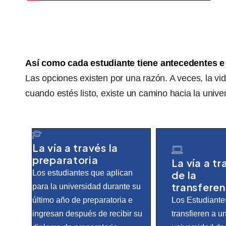
Así como cada estudiante tiene antecedentes e 
Las opciones existen por una razón. A veces, la vi
cuando estés listo, existe un camino hacia la unive
La vía a través la
preparatoria
La vía a tr
Los estudiantes que aplican
de la
transferen
para la universidad durante su
último año de preparatoria e
Los Estudiante
ingresan después de recibir su
transfieren a u