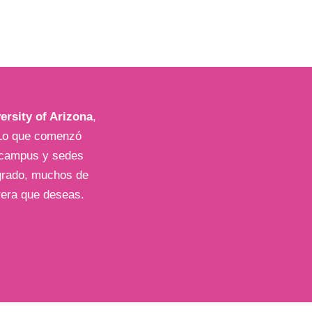
ersity of Arizona
,
. Lo que comenzó
s campus y sedes
 grado, muchos de
arrera que deseas.