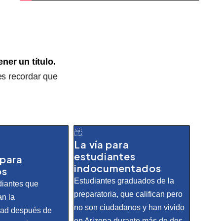
ner un título.
es recordar que
La vía para
estudiantes
 para
indocumentados
os
Estudiantes graduados de la
diantes que
preparatoria, que califican pero
n la
no son ciudadanos y han vivido
dad después de
en Arizona durante más de dos