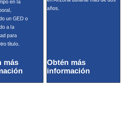
empo en la
años.
boral,
do un GED o
do a la
dad para
ro título.
n más
Obtén más
mación
información