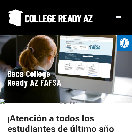
Skip
MAI
to
content
MEN
Open
Beca College
Ready AZ FAFSA
¡Atención a todos los
estudiantes de último año