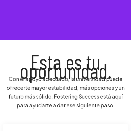
Esta es tu
oportunidad.
Con el apoyo adecuado, la universidad puede
ofrecerte mayor estabilidad, más opciones y un
futuro más sólido. Fostering Success está aquí
para ayudarte a dar ese siguiente paso.